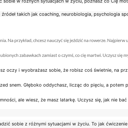
ć sobie w różnych sytuacjach w życiu, poznasz co Cię mot
 źródeł takich jak coaching, neurobiologia, psychologia s
bienia. Na przykład, chcesz nauczyć się jeździć na rowerze. Najpie
ulubionych zabawkach zamiast o czymś, co cię martwi. Uczysz się myśl
sz oczy i wyobrażasz sobie, że robisz coś świetnie, na prz
 przed snem. Głęboko oddychasz, licząc do pięciu, a pote
emności, ale wiesz, że masz latarkę. Uczysz się, jak nie bać 
dzić sobie z różnymi sytuacjami w życiu. To jak ćwiczenie 