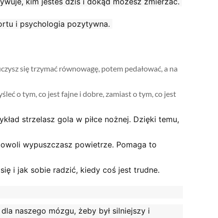
ywuje, kim jesteś dziś i dokąd możesz zmierzać.
portu i psychologia pozytywna.
rw uczysz się trzymać równowagę, potem pedałować, a na
eć o tym, co jest fajne i dobre, zamiast o tym, co jest
ykład strzelasz gola w piłce nożnej. Dzięki temu,
m powoli wypuszczasz powietrze. Pomaga to
się i jak sobie radzić, kiedy coś jest trudne.
dla naszego mózgu, żeby był silniejszy i