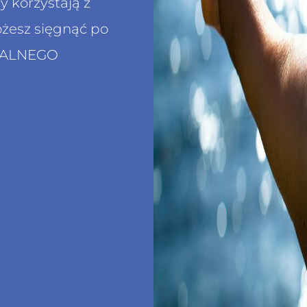
y korzystają z
żesz sięgnąć po
TALNEGO