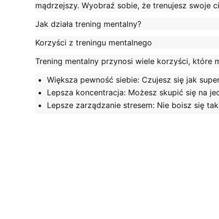
mądrzejszy. Wyobraź sobie, że trenujesz swoje ci
Jak działa trening mentalny?
Korzyści z treningu mentalnego
Trening mentalny przynosi wiele korzyści, które
Większa pewność siebie
: Czujesz się jak supe
Lepsza koncentracja
: Możesz skupić się na je
Lepsze zarządzanie stresem
: Nie boisz się ta
bardziej zrelaksowany.
Wyższa motywacja
: Chcesz robić więcej fajn
chętny do działania.
Trening mentalny to coś, co może pomóc każdemu
bardziej pewni siebie. To jak supermoc, którą ka