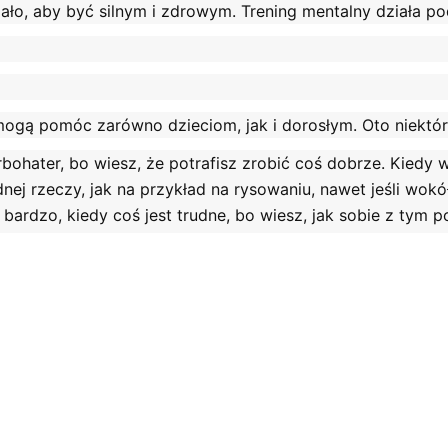
ało, aby być silnym i zdrowym. Trening mentalny działa pod
 mogą pomóc zarówno dzieciom, jak i dorosłym. Oto niektór
rbohater, bo wiesz, że potrafisz zrobić coś dobrze. Kiedy wi
dnej rzeczy, jak na przykład na rysowaniu, nawet jeśli wokó
k bardzo, kiedy coś jest trudne, bo wiesz, jak sobie z tym p
ych rzeczy, bo wiesz, że możesz osiągnąć swoje cele. To sp
, nawet dzieciom, lepiej radzić sobie z codziennymi wyz
żdy może rozwijać!