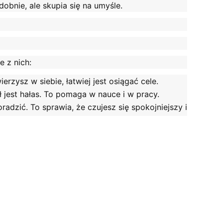
obnie, ale skupia się na umyśle.
e z nich:
erzysz w siebie, łatwiej jest osiągać cele.
ł jest hałas. To pomaga w nauce i w pracy.
oradzić. To sprawia, że czujesz się spokojniejszy i
rawia, że jesteś bardziej zdeterminowany i
waniami. Dzięki temu możemy być szczęśliwsi i