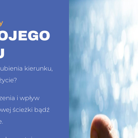
y
WOJEGO
U
gubienia kierunku,
życie?
enia i wpływ
wej ścieżki bądź
e.